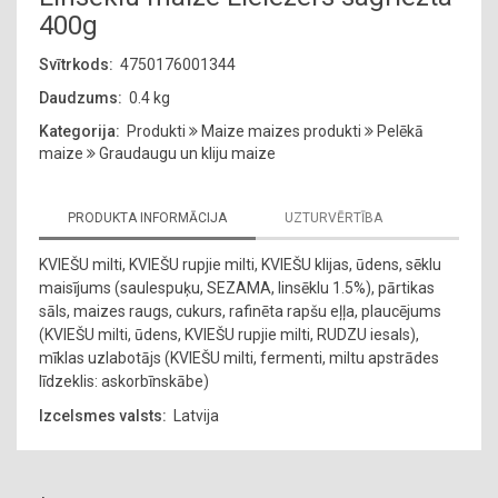
400g
Svītrkods:
4750176001344
Daudzums:
0.4 kg
Kategorija:
Produkti
Maize maizes produkti
Pelēkā
maize
Graudaugu un kliju maize
PRODUKTA INFORMĀCIJA
UZTURVĒRTĪBA
KVIEŠU milti, KVIEŠU rupjie milti, KVIEŠU klijas, ūdens, sēklu
maisījums (saulespuķu, SEZAMA, linsēklu 1.5%), pārtikas
sāls, maizes raugs, cukurs, rafinēta rapšu eļļa, plaucējums
(KVIEŠU milti, ūdens, KVIEŠU rupjie milti, RUDZU iesals),
mīklas uzlabotājs (KVIEŠU milti, fermenti, miltu apstrādes
līdzeklis: askorbīnskābe)
Izcelsmes valsts:
Latvija