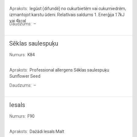
Iegūst (difundē) no cukurbietēm vai cukurniedrēm,
izmantojot karstu ūdeni. Relatīvais saldums 1. Enerģija 17kJ
vai 4kcal
–
Sēklas saulespuķu
K84
Professional allergens Sēklas saulespuķu
Sunflower Seed
–
Iesals
F90
Dažādi Iesals Malt