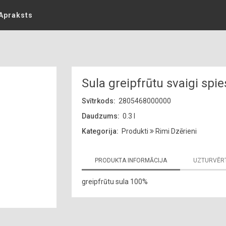
Apraksts
Sula greipfrūtu svaigi spi
Svītrkods:
2805468000000
Daudzums:
0.3 l
Kategorija:
Produkti
Rimi Dzērieni
PRODUKTA INFORMĀCIJA
UZTURVĒR
greipfrūtu sula 100%