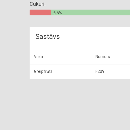
Cukuri:
6.5%
Sastāvs
Viela
Numurs
Greipfrūts
F209