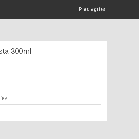
Pieslēgties
esta 300ml
TĪBA