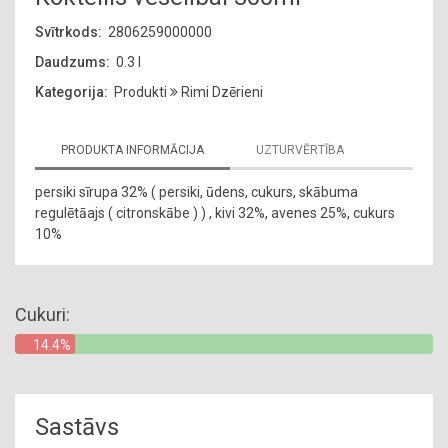
Svītrkods:
2806259000000
Daudzums:
0.3 l
Kategorija:
Produkti
Rimi Dzērieni
PRODUKTA INFORMĀCIJA
UZTURVĒRTĪBA
persiki sīrupa 32% ( persiki, ūdens, cukurs, skābuma
regulētāajs ( citronskābe ) ) , kivi 32%, avenes 25%, cukurs
10%
Cukuri:
14.4%
Sastāvs