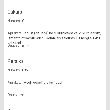
Cukurs
C
Iegūst (difundē) no cukurbietēm vai cukurniedrēm,
izmantojot karstu ūdeni. Relatīvais saldums 1. Enerģija 17kJ
vai 4kcal
–
Persiks
F95
Augļi, ogas Persiks Peach
–